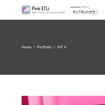
Meh
P
Home
Portfolio
INT 4
/
/