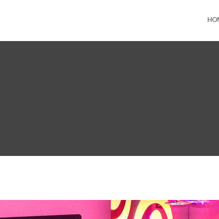
HO
r Farbe für euren Auftritt!
ink El'Li